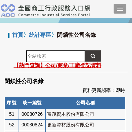
跳
Toggl
到
navig
主
:::
要
內
||
首頁
〉
統計專區
〉
閉鎖性公司名錄
容
全
站
【熱門查詢】公司/商業/工廠登記資料
檢
索
閉鎖性公司名錄
資料更新頻率：即時
序號
統一編號
公司名稱
51
00030726
富茂資本股份有限公司
52
00030824
更新資材股份有限公司