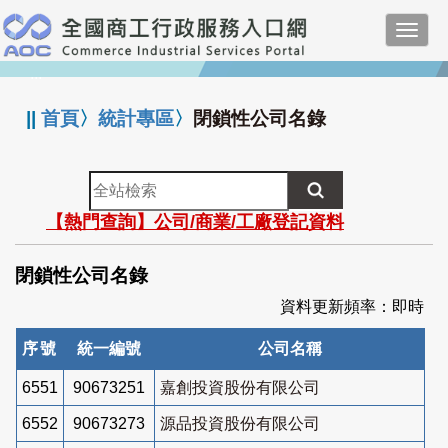
跳
Toggl
到
navig
主
:::
要
內
||
首頁
〉
統計專區
〉
閉鎖性公司名錄
容
全
站
【熱門查詢】公司/商業/工廠登記資料
檢
索
閉鎖性公司名錄
資料更新頻率：即時
序號
統一編號
公司名稱
6551
90673251
嘉創投資股份有限公司
6552
90673273
源品投資股份有限公司