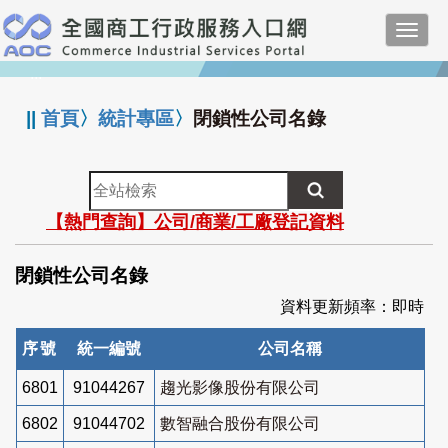
跳
Toggl
到
navig
主
:::
要
內
||
首頁
〉
統計專區
〉
閉鎖性公司名錄
容
全
站
【熱門查詢】公司/商業/工廠登記資料
檢
索
閉鎖性公司名錄
資料更新頻率：即時
序號
統一編號
公司名稱
6801
91044267
趨光影像股份有限公司
6802
91044702
數智融合股份有限公司