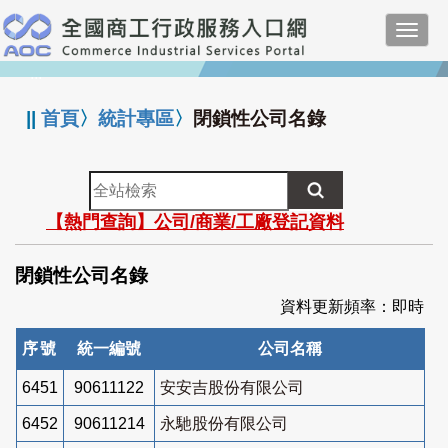
跳
Toggl
到
navig
主
:::
要
內
||
首頁
〉
統計專區
〉
閉鎖性公司名錄
容
全
站
【熱門查詢】公司/商業/工廠登記資料
檢
索
閉鎖性公司名錄
資料更新頻率：即時
序號
統一編號
公司名稱
6451
90611122
安安吉股份有限公司
6452
90611214
永馳股份有限公司