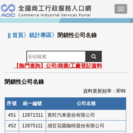
跳
Toggl
到
navig
主
:::
要
內
||
首頁
〉
統計專區
〉
閉鎖性公司名錄
容
全
站
【熱門查詢】公司/商業/工廠登記資料
檢
索
閉鎖性公司名錄
資料更新頻率：即時
序號
統一編號
公司名稱
451
12871311
賓旺汽車股份有限公司
452
12875111
感官花園咖啡股份有限公司