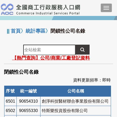
跳
Toggl
到
navig
主
:::
要
內
||
首頁
〉
統計專區
〉
閉鎖性公司名錄
容
全
站
【熱門查詢】公司/商業/工廠登記資料
檢
索
閉鎖性公司名錄
資料更新頻率：即時
序號
統一編號
公司名稱
6501
90654310
創淨科技醫材聯合事業股份有限公司
6502
90655330
特斯樂投資股份有限公司