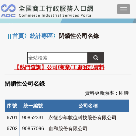
跳
Toggl
到
navig
主
:::
要
內
||
首頁
〉
統計專區
〉
閉鎖性公司名錄
容
全
站
【熱門查詢】公司/商業/工廠登記資料
檢
索
閉鎖性公司名錄
資料更新頻率：即時
序號
統一編號
公司名稱
6701
90852331
永恆少年數位科技股份有限公司
6702
90857096
創和股份有限公司