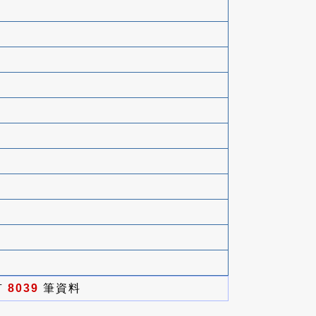
有
8039
筆資料