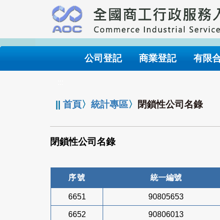
跳
到
主
要
內
公司登記
商業登記
有限
容
:::
||
首頁
〉
統計專區
〉
閉鎖性公司名錄
閉鎖性公司名錄
序號
統一編號
6651
90805653
6652
90806013