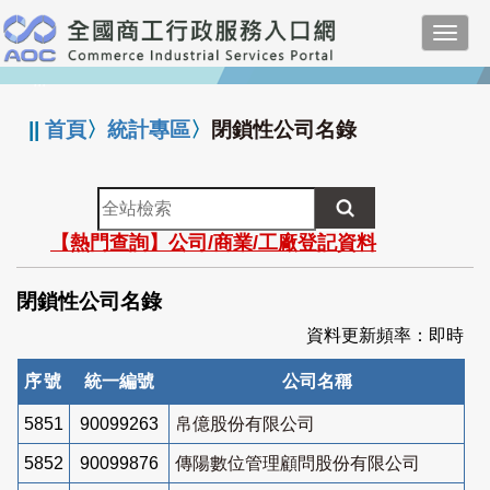
跳
Toggl
到
navig
主
:::
要
內
||
首頁
〉
統計專區
〉
閉鎖性公司名錄
容
全
站
【熱門查詢】公司/商業/工廠登記資料
檢
索
閉鎖性公司名錄
資料更新頻率：即時
序號
統一編號
公司名稱
5851
90099263
帛億股份有限公司
5852
90099876
傳陽數位管理顧問股份有限公司