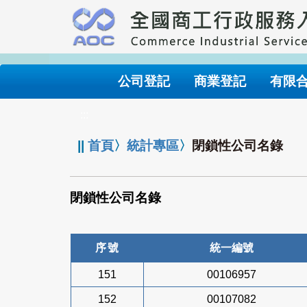
跳
到
主
要
內
公司登記
商業登記
有限
容
:::
||
首頁
〉
統計專區
〉
閉鎖性公司名錄
閉鎖性公司名錄
序號
統一編號
151
00106957
152
00107082