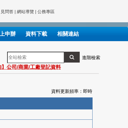
常見問答
|
網站導覽
|
公務專區
上申辦
資料下載
相關連結
全
進階檢索
站
】公司/商業/工廠登記資料
檢
索
資料更新頻率：即時