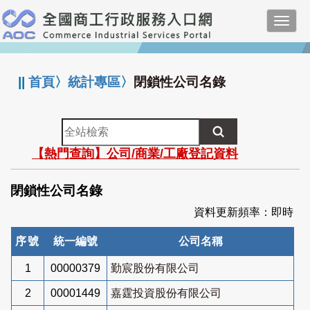
跳
Toggl
到
navig
主
:::
要
內
||
首頁
〉
統計專區
〉
閉鎖性公司名錄
容
全
站
【熱門查詢】公司/商業/工廠登記資料
檢
索
閉鎖性公司名錄
資料更新頻率：即時
序號
統一編號
公司名稱
1
00000379
勤宸股份有限公司
2
00001449
嘉霆投資股份有限公司