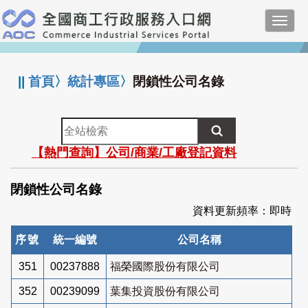
跳
Toggl
到
navig
主
:::
要
內
||
首頁
〉
統計專區
〉
閉鎖性公司名錄
容
全
站
【熱門查詢】公司/商業/工廠登記資料
檢
索
閉鎖性公司名錄
資料更新頻率：即時
序號
統一編號
公司名稱
351
00237888
福榮國際股份有限公司
352
00239099
葉集投資股份有限公司