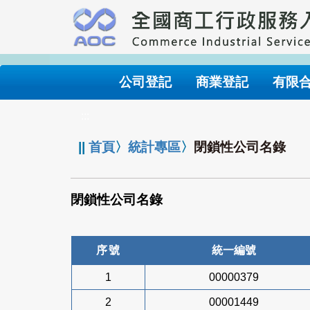
跳
到
主
要
內
公司登記
商業登記
有限
容
:::
||
首頁
〉
統計專區
〉
閉鎖性公司名錄
閉鎖性公司名錄
序號
統一編號
1
00000379
2
00001449