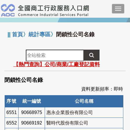
跳
Toggl
到
navig
主
:::
要
內
||
首頁
〉
統計專區
〉
閉鎖性公司名錄
容
全
站
【熱門查詢】公司/商業/工廠登記資料
檢
索
閉鎖性公司名錄
資料更新頻率：即時
序號
統一編號
公司名稱
6551
90668975
惠永企業股份有限公司
6552
90669192
醫時代股份有限公司