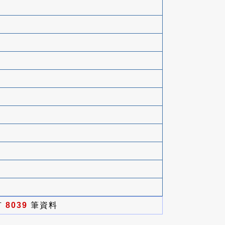
有
8039
筆資料