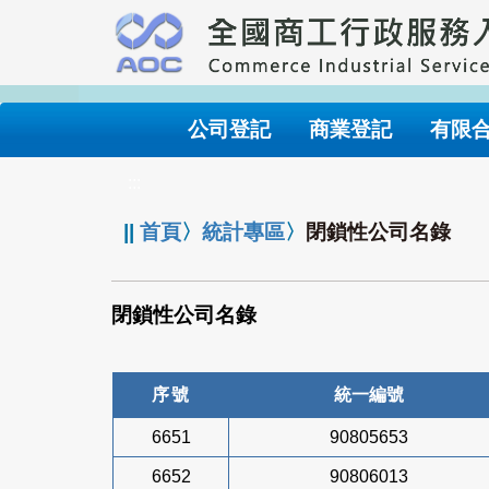
跳
到
主
要
內
公司登記
商業登記
有限
容
:::
||
首頁
〉
統計專區
〉
閉鎖性公司名錄
閉鎖性公司名錄
序號
統一編號
6651
90805653
6652
90806013