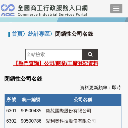
跳
Toggl
到
navig
主
:::
要
內
||
首頁
〉
統計專區
〉
閉鎖性公司名錄
容
全
站
【熱門查詢】公司/商業/工廠登記資料
檢
索
閉鎖性公司名錄
資料更新頻率：即時
序號
統一編號
公司名稱
6301
90500435
康苑國際股份有限公司
6302
90500786
愛利奧科技股份有限公司