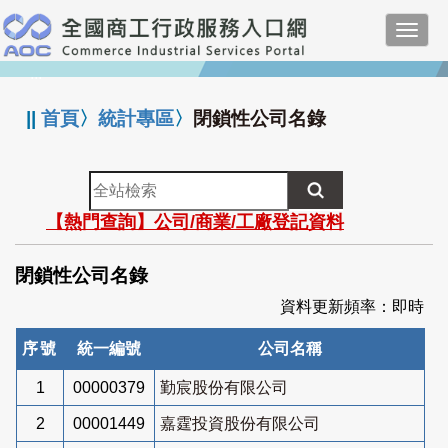
跳
Toggl
到
navig
主
:::
要
內
||
首頁
〉
統計專區
〉
閉鎖性公司名錄
容
全
站
【熱門查詢】公司/商業/工廠登記資料
檢
索
閉鎖性公司名錄
資料更新頻率：即時
序號
統一編號
公司名稱
1
00000379
勤宸股份有限公司
2
00001449
嘉霆投資股份有限公司