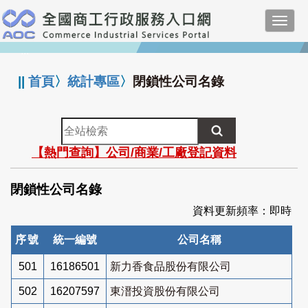
跳
Toggl
到
navig
主
:::
要
內
||
首頁
〉
統計專區
〉
閉鎖性公司名錄
容
全
站
【熱門查詢】公司/商業/工廠登記資料
檢
索
閉鎖性公司名錄
資料更新頻率：即時
序號
統一編號
公司名稱
501
16186501
新力香食品股份有限公司
502
16207597
東溍投資股份有限公司