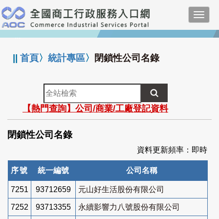
跳
Toggl
到
navig
主
:::
要
內
||
首頁
〉
統計專區
〉
閉鎖性公司名錄
容
全
站
【熱門查詢】公司/商業/工廠登記資料
檢
索
閉鎖性公司名錄
資料更新頻率：即時
序號
統一編號
公司名稱
7251
93712659
元山好生活股份有限公司
7252
93713355
永續影響力八號股份有限公司