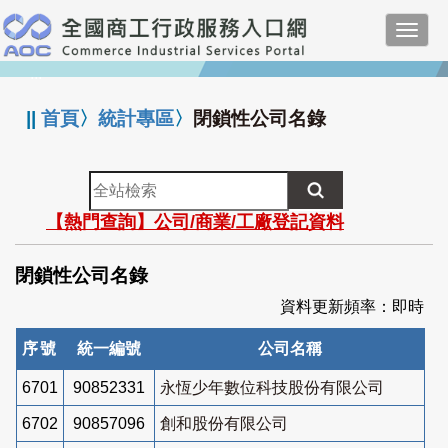
跳
Toggl
到
navig
主
:::
要
內
||
首頁
〉
統計專區
〉
閉鎖性公司名錄
容
全
站
【熱門查詢】公司/商業/工廠登記資料
檢
索
閉鎖性公司名錄
資料更新頻率：即時
序號
統一編號
公司名稱
6701
90852331
永恆少年數位科技股份有限公司
6702
90857096
創和股份有限公司