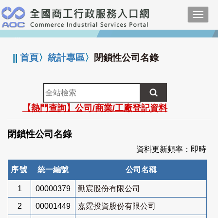
跳
Toggl
到
navig
主
:::
要
內
||
首頁
〉
統計專區
〉
閉鎖性公司名錄
容
全
站
【熱門查詢】公司/商業/工廠登記資料
檢
索
閉鎖性公司名錄
資料更新頻率：即時
序號
統一編號
公司名稱
1
00000379
勤宸股份有限公司
2
00001449
嘉霆投資股份有限公司