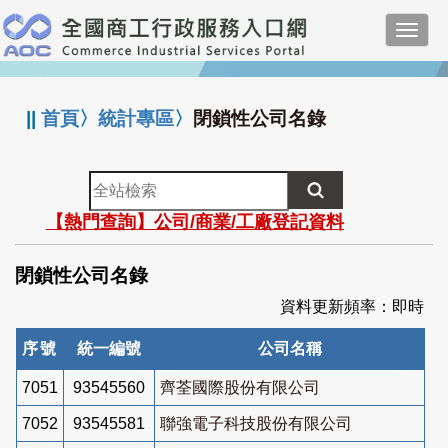
跳
Toggl
到
navig
主
:::
要
內
||
首頁
〉
統計專區
〉
閉鎖性公司名錄
容
全
站
【熱門查詢】公司/商業/工廠登記資料
檢
索
閉鎖性公司名錄
資料更新頻率：即時
序號
統一編號
公司名稱
7051
93545560
齊荃國際股份有限公司
7052
93545581
聯強電子科技股份有限公司