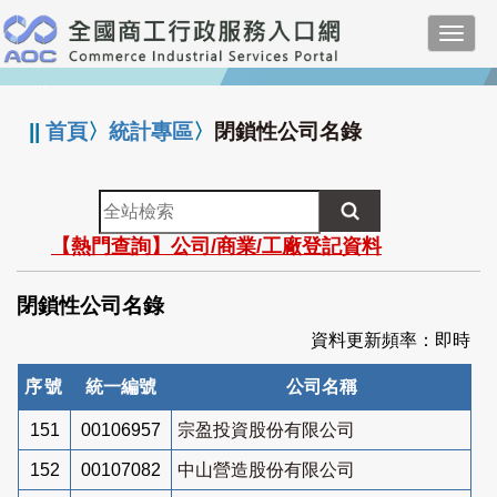
跳
Toggl
到
navig
主
:::
要
內
||
首頁
〉
統計專區
〉
閉鎖性公司名錄
容
全
站
【熱門查詢】公司/商業/工廠登記資料
檢
索
閉鎖性公司名錄
資料更新頻率：即時
序號
統一編號
公司名稱
151
00106957
宗盈投資股份有限公司
152
00107082
中山營造股份有限公司