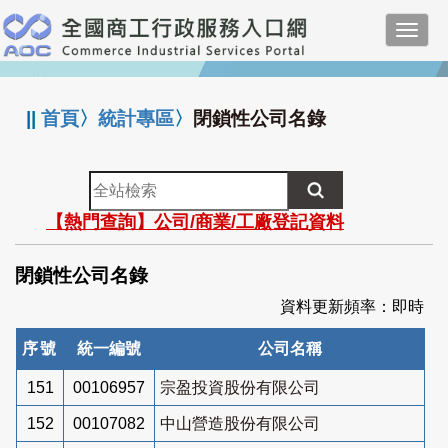
跳
Toggl
到
navig
主
:::
要
內
||
首頁
〉
統計專區
〉
閉鎖性公司名錄
容
全
站
【熱門查詢】公司/商業/工廠登記資料
檢
索
閉鎖性公司名錄
資料更新頻率：即時
序號
統一編號
公司名稱
151
00106957
宗盈投資股份有限公司
152
00107082
中山營造股份有限公司