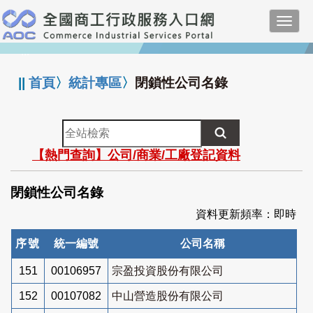
跳
Toggl
到
navig
主
:::
要
內
||
首頁
〉
統計專區
〉
閉鎖性公司名錄
容
全
站
【熱門查詢】公司/商業/工廠登記資料
檢
索
閉鎖性公司名錄
資料更新頻率：即時
序號
統一編號
公司名稱
151
00106957
宗盈投資股份有限公司
152
00107082
中山營造股份有限公司