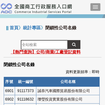
跳
Toggl
到
navig
主
:::
要
內
||
首頁
〉
統計專區
〉
閉鎖性公司名錄
容
全
站
【熱門查詢】公司/商業/工廠登記資料
檢
索
閉鎖性公司名錄
資料更新頻率：即時
序號
統一編號
公司名稱
6901
91117373
誠恭汽車國際貿易股份有限公司
6902
91118632
瓅瑩投資實業股份有限公司