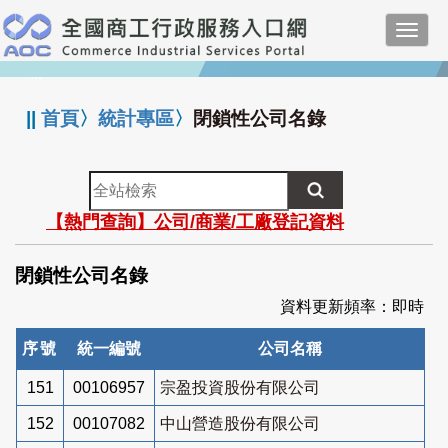
跳
Toggl
到
navig
主
:::
要
內
||
首頁
〉
統計專區
〉
閉鎖性公司名錄
容
全
站
【熱門查詢】公司/商業/工廠登記資料
檢
索
閉鎖性公司名錄
資料更新頻率：即時
序號
統一編號
公司名稱
151
00106957
宗盈投資股份有限公司
152
00107082
中山營造股份有限公司