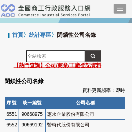
跳
Toggl
到
navig
主
:::
要
內
||
首頁
〉
統計專區
〉
閉鎖性公司名錄
容
全
站
【熱門查詢】公司/商業/工廠登記資料
檢
索
閉鎖性公司名錄
資料更新頻率：即時
序號
統一編號
公司名稱
6551
90668975
惠永企業股份有限公司
6552
90669192
醫時代股份有限公司