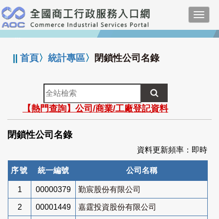
跳
Toggl
到
navig
主
:::
要
內
||
首頁
〉
統計專區
〉
閉鎖性公司名錄
容
全
站
【熱門查詢】公司/商業/工廠登記資料
檢
索
閉鎖性公司名錄
資料更新頻率：即時
序號
統一編號
公司名稱
1
00000379
勤宸股份有限公司
2
00001449
嘉霆投資股份有限公司