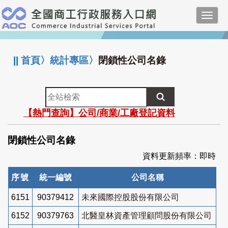
跳
Toggl
到
navig
主
:::
要
內
||
首頁
〉
統計專區
〉
閉鎖性公司名錄
容
全
站
【熱門查詢】公司/商業/工廠登記資料
檢
索
閉鎖性公司名錄
資料更新頻率：即時
序號
統一編號
公司名稱
6151
90379412
未來國際控股股份有限公司
6152
90379763
北醫皇林資產管理顧問股份有限公司