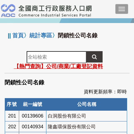
跳
Toggl
到
navig
主
:::
要
內
||
首頁
〉
統計專區
〉
閉鎖性公司名錄
容
全
站
【熱門查詢】公司/商業/工廠登記資料
檢
索
閉鎖性公司名錄
資料更新頻率：即時
序號
統一編號
公司名稱
201
00139606
白洞股份有限公司
202
00140934
隆鑫環保股份有限公司