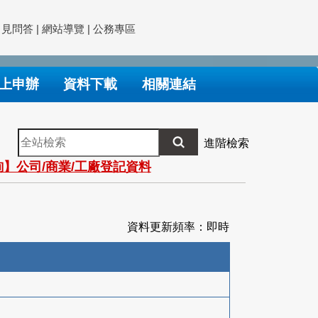
常見問答
|
網站導覽
|
公務專區
上申辦
資料下載
相關連結
全
進階檢索
站
】公司/商業/工廠登記資料
檢
索
資料更新頻率：即時