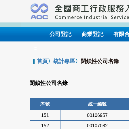
跳
到
主
要
內
公司登記
商業登記
有限
容
:::
||
首頁
〉
統計專區
〉
閉鎖性公司名錄
閉鎖性公司名錄
序號
統一編號
151
00106957
152
00107082