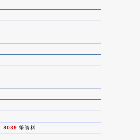
有
8039
筆資料