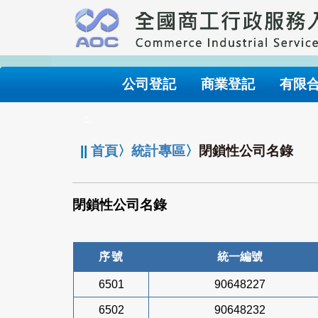
跳
到
主
要
內
公司登記
商業登記
有限
容
:::
||
首頁
〉
統計專區
〉
閉鎖性公司名錄
閉鎖性公司名錄
序號
統一編號
6501
90648227
6502
90648232