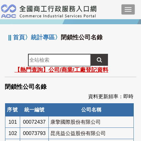
跳
Toggl
到
navig
主
:::
要
內
||
首頁
〉
統計專區
〉
閉鎖性公司名錄
容
全
站
【熱門查詢】公司/商業/工廠登記資料
檢
索
閉鎖性公司名錄
資料更新頻率：即時
序號
統一編號
公司名稱
101
00072437
康擎國際股份有限公司
102
00073793
昆兆益公益股份有限公司