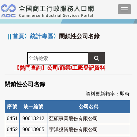
跳
Toggl
到
navig
主
:::
要
內
||
首頁
〉
統計專區
〉
閉鎖性公司名錄
容
全
站
【熱門查詢】公司/商業/工廠登記資料
檢
索
閉鎖性公司名錄
資料更新頻率：即時
序號
統一編號
公司名稱
6451
90613212
亞碩事業股份有限公司
6452
90613965
宇洋投資股份有限公司