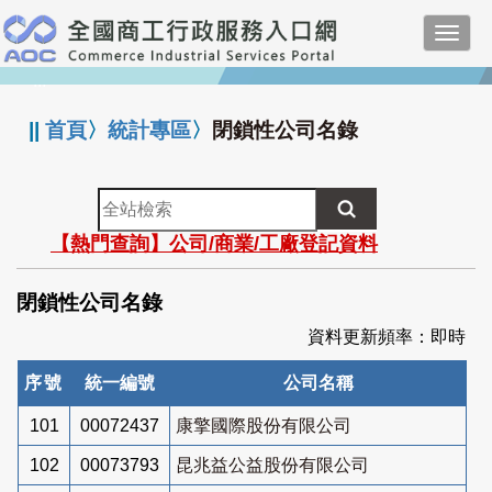
跳
Toggl
到
navig
主
:::
要
內
||
首頁
〉
統計專區
〉
閉鎖性公司名錄
容
全
站
【熱門查詢】公司/商業/工廠登記資料
檢
索
閉鎖性公司名錄
資料更新頻率：即時
序號
統一編號
公司名稱
101
00072437
康擎國際股份有限公司
102
00073793
昆兆益公益股份有限公司