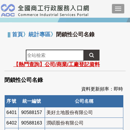
跳
Toggl
到
navig
主
:::
要
內
||
首頁
〉
統計專區
〉
閉鎖性公司名錄
容
全
站
【熱門查詢】公司/商業/工廠登記資料
檢
索
閉鎖性公司名錄
資料更新頻率：即時
序號
統一編號
公司名稱
6401
90588157
美好土地股份有限公司
6402
90588163
潤碩股份有限公司