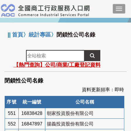
跳
Toggl
到
navig
主
:::
要
內
||
首頁
〉
統計專區
〉
閉鎖性公司名錄
容
全
站
【熱門查詢】公司/商業/工廠登記資料
檢
索
閉鎖性公司名錄
資料更新頻率：即時
序號
統一編號
公司名稱
551
16838428
朝家投資股份有限公司
552
16847897
揚義投資股份有限公司