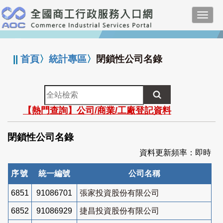
跳
Toggl
到
navig
主
:::
要
內
||
首頁
〉
統計專區
〉
閉鎖性公司名錄
容
全
站
【熱門查詢】公司/商業/工廠登記資料
檢
索
閉鎖性公司名錄
資料更新頻率：即時
序號
統一編號
公司名稱
6851
91086701
張家投資股份有限公司
6852
91086929
捷昌投資股份有限公司