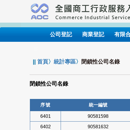
跳
到
主
要
內
公司登記
商業登記
有限
容
:::
||
首頁
〉
統計專區
〉
閉鎖性公司名錄
閉鎖性公司名錄
序號
統一編號
6401
90581598
6402
90581632