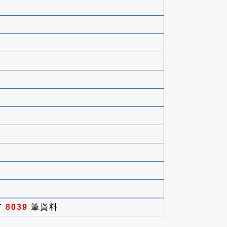
有
8039
筆資料