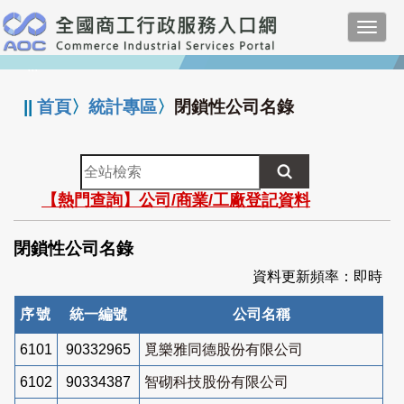
跳
Toggl
到
navig
主
:::
要
內
||
首頁
〉
統計專區
〉
閉鎖性公司名錄
容
全
站
【熱門查詢】公司/商業/工廠登記資料
檢
索
閉鎖性公司名錄
資料更新頻率：即時
序號
統一編號
公司名稱
6101
90332965
覓樂雅同德股份有限公司
6102
90334387
智砌科技股份有限公司