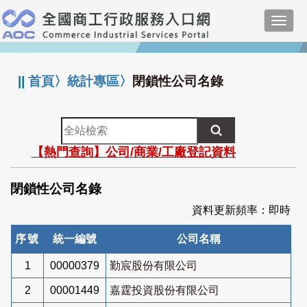
跳
Toggl
到
navig
主
:::
要
內
||
首頁
〉
統計專區
〉
閉鎖性公司名錄
容
全
站
【熱門查詢】公司/商業/工廠登記資料
檢
索
閉鎖性公司名錄
資料更新頻率：即時
序號
統一編號
公司名稱
1
00000379
勤宸股份有限公司
2
00001449
嘉霆投資股份有限公司