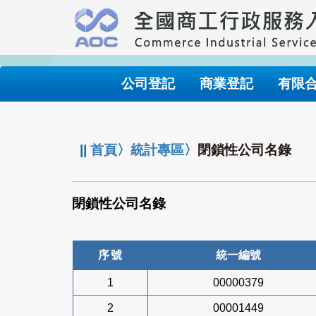
跳
到
主
要
內
公司登記
商業登記
有限
容
:::
||
首頁
〉
統計專區
〉
閉鎖性公司名錄
閉鎖性公司名錄
序號
統一編號
1
00000379
2
00001449