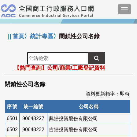
跳
Toggl
到
navig
主
:::
要
內
||
首頁
〉
統計專區
〉
閉鎖性公司名錄
容
全
站
【熱門查詢】公司/商業/工廠登記資料
檢
索
閉鎖性公司名錄
資料更新頻率：即時
序號
統一編號
公司名稱
6501
90648227
興皓投資股份有限公司
6502
90648232
吉皓投資股份有限公司