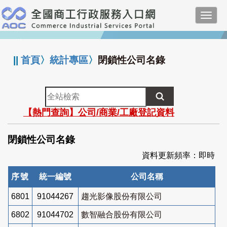
跳
Toggl
到
navig
主
:::
要
內
||
首頁
〉
統計專區
〉
閉鎖性公司名錄
容
全
站
【熱門查詢】公司/商業/工廠登記資料
檢
索
閉鎖性公司名錄
資料更新頻率：即時
序號
統一編號
公司名稱
6801
91044267
趨光影像股份有限公司
6802
91044702
數智融合股份有限公司