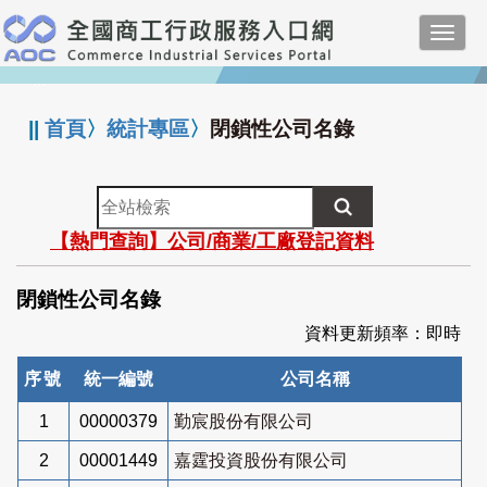
跳
Toggl
到
navig
主
:::
要
內
||
首頁
〉
統計專區
〉
閉鎖性公司名錄
容
全
站
【熱門查詢】公司/商業/工廠登記資料
檢
索
閉鎖性公司名錄
資料更新頻率：即時
序號
統一編號
公司名稱
1
00000379
勤宸股份有限公司
2
00001449
嘉霆投資股份有限公司