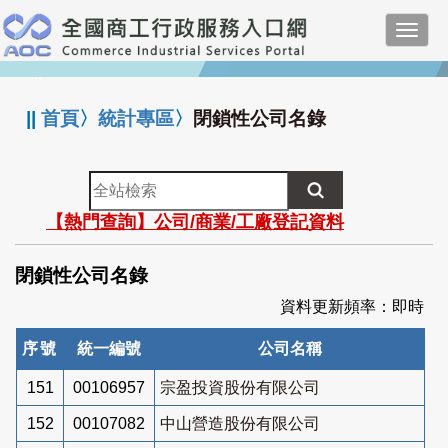
跳
Toggl
到
navig
主
:::
要
內
||
首頁
〉
統計專區
〉
閉鎖性公司名錄
容
全
站
【熱門查詢】公司/商業/工廠登記資料
檢
索
閉鎖性公司名錄
資料更新頻率：即時
序號
統一編號
公司名稱
151
00106957
宗盈投資股份有限公司
152
00107082
中山營造股份有限公司