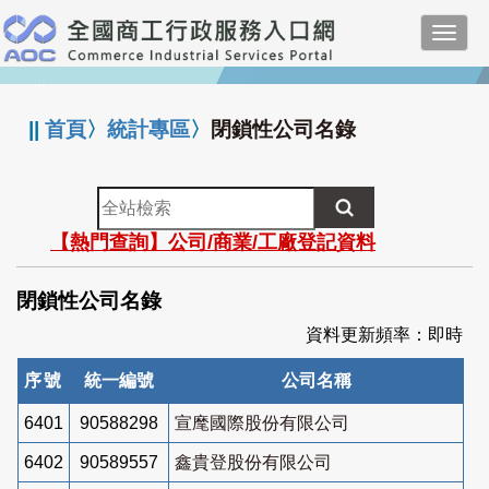
跳
Toggl
到
navig
主
:::
要
內
||
首頁
〉
統計專區
〉
閉鎖性公司名錄
容
全
站
【熱門查詢】公司/商業/工廠登記資料
檢
索
閉鎖性公司名錄
資料更新頻率：即時
序號
統一編號
公司名稱
6401
90588298
宣麾國際股份有限公司
6402
90589557
鑫貴登股份有限公司