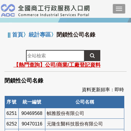
跳
Toggl
到
navig
主
:::
要
內
||
首頁
〉
統計專區
〉
閉鎖性公司名錄
容
全
站
【熱門查詢】公司/商業/工廠登記資料
檢
索
閉鎖性公司名錄
資料更新頻率：即時
序號
統一編號
公司名稱
6251
90469568
幀雅股份有限公司
6252
90470116
元隆生醫科技股份有限公司