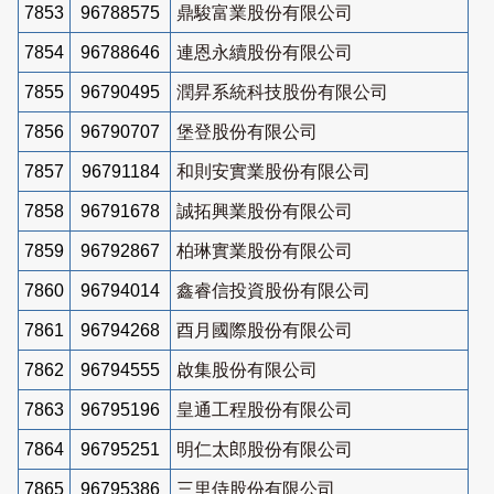
7853
96788575
鼎駿富業股份有限公司
7854
96788646
連恩永續股份有限公司
7855
96790495
潤昇系統科技股份有限公司
7856
96790707
堡登股份有限公司
7857
96791184
和則安實業股份有限公司
7858
96791678
誠拓興業股份有限公司
7859
96792867
柏琳實業股份有限公司
7860
96794014
鑫睿信投資股份有限公司
7861
96794268
酉月國際股份有限公司
7862
96794555
啟集股份有限公司
7863
96795196
皇通工程股份有限公司
7864
96795251
明仁太郎股份有限公司
7865
96795386
三里侍股份有限公司