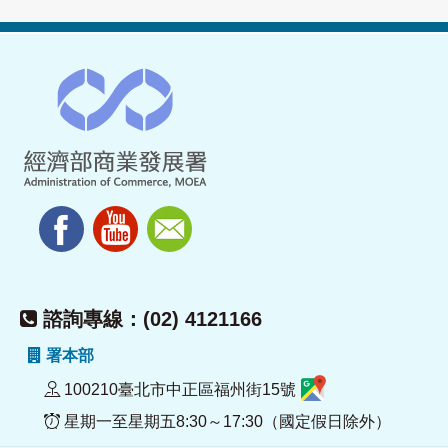
諮詢專線：(02) 4121166
署本部
100210臺北市中正區福州街15號
星期一至星期五8:30～17:30（國定假日除外）