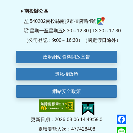
南投辦公區
540202南投縣南投市省府路4號
星期一至星期五8:30～12:30 | 13:30～17:30
（公司登記：9:00～16:30）（國定假日除外）
政府網站資料開放宣告
隱私權政策
網站安全政策
F
更新日期：2026-08-06 14:49:59.0
累積瀏覽人次：477428408
Li